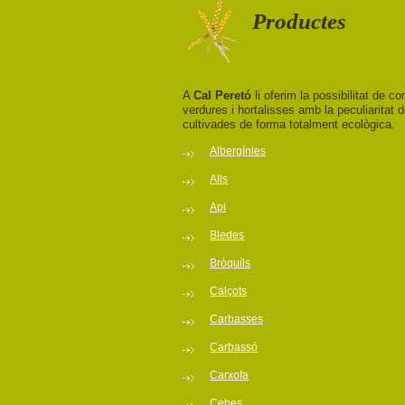
Productes
A
Cal Peretó
li oferim la possibilitat de co
verdures i hortalisses amb la peculiaritat
cultivades de forma totalment ecològica.
Albergínies
Alls
Api
Bledes
Bròquils
Calçots
Carbasses
Carbassó
Carxofa
Cebes