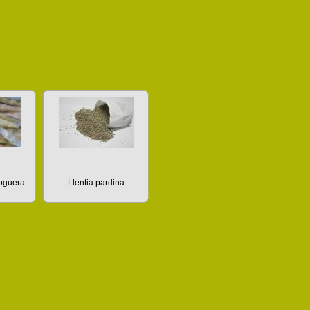
Noguera
Llentia pardina