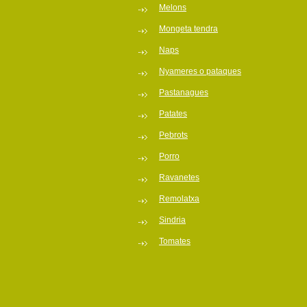
Melons
Mongeta tendra
Naps
Nyameres o pataques
Pastanagues
Patates
Pebrots
Porro
Ravanetes
Remolatxa
Sindria
Tomates