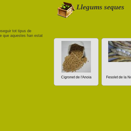
Llegums seques
nseguir tot tipus de
 de que aquestes han estat
Cigronet de l'Anoia
Fesolet de la 