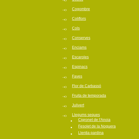
Cogombre
Coliflors
Cols
Conserves
Enciams
Escaroles
Espinacs
Faves
Flor de Carbassó
Fruita de temporada
Julivert
Llegums seques
Cigronet de l'Anoia
Fesolet de la Noguera
Llentia pardina