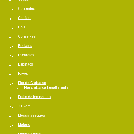
Cogombre
Coliflors
Cols
Conserves
Enciams
Escaroles
Espinacs
Faves
Flor de Carbassó
Flor carbassó femella unitat
Fruita de temporada
Julivert
Llegums seques
Melons