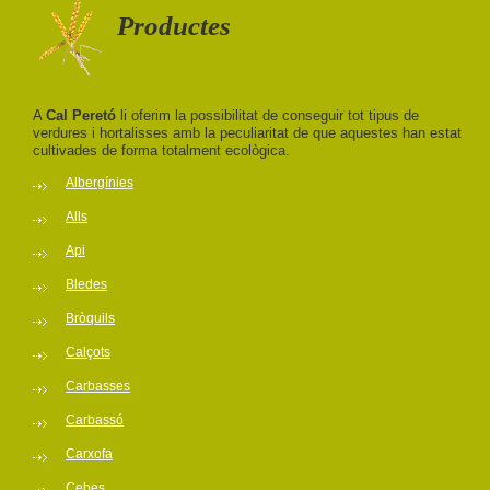
Productes
A
Cal Peretó
li oferim la possibilitat de conseguir tot tipus de
verdures i hortalisses amb la peculiaritat de que aquestes han estat
cultivades de forma totalment ecològica.
Albergínies
Alls
Api
Bledes
Bròquils
Calçots
Carbasses
Carbassó
Carxofa
Cebes