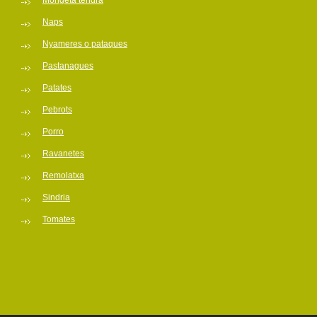
Mongeta tendra
Naps
Nyameres o pataques
Pastanagues
Patates
Pebrots
Porro
Ravanetes
Remolatxa
Sindria
Tomates