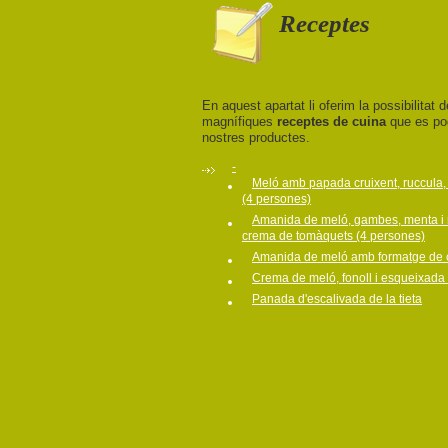
Receptes
En aquest apartat li oferim la possibilitat d
magnífiques
receptes de cuina
que es po
nostres productes.
-
Meló amb papada cruixent, ruccula,
(4 persones)
Amanida de meló, gambes, menta i
crema de tomàquets (4 persones)
Amanida de meló amb formatge de 
Crema de meló, fonoll i esqueixada
Panada d'escalivada de la tieta