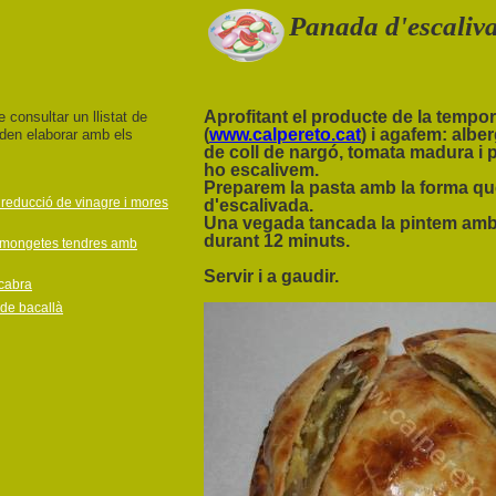
Panada d'escaliva
Aprofitant el producte de la tempor
e consultar un llistat de
(
www.calpereto.cat
) i agafem: albe
den elaborar amb els
de coll de nargó, tomata madura i p
ho escalivem.
Preparem la pasta amb la forma que
 reducció de vinagre i mores
d'escalivada.
Una vegada tancada la pintem amb 
durant 12 minuts.
 mongetes tendres amb
Servir i a gaudir.
cabra
 de bacallà