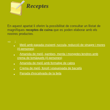
Receptes
En aquest apartat li oferim la possibilitat de consultar un llistat de
magnífiques
receptes de cuina
que es poden elaborar amb els
nostres productes.
-
Meló amb papada cruixent, ruccula, reducció de vinagre i mores
(4 persones)
Amanida de meló, gambes, menta i mongetes tendres amb
crema de tomàquets (4 persones)
Amanida de meló amb formatge de cabra
Crema de meló, fonoll i esqueixada de bacallà
Panada d'escalivada de la tieta