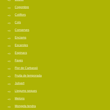
Cogombre
Coliflors
Cols
Conserves
Enciams
Escaroles
Espinacs
Faves
Flor de Carbassó
Fruita de temporada
Julivert
Llegums seques
Melons
Mongeta tendra