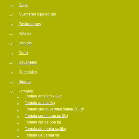
Naps
Nyameres o pataques
Pastanagues
Patates
Pebrots
Porro
Ravanetes
Remolatxa
Sindria
Tomates
Tomata amanir cx.8kg
Tomata amanir kg
Tomata cirerol vermell safata.300gr
Tomata cor de bou cx.8kg
Tomata cor de bou kg
Tomata de penjar cx.8kg
Tomata de penjar kg