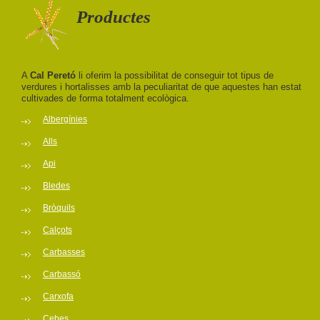
Productes
A
Cal Peretó
li oferim la possibilitat de conseguir tot tipus de
verdures i hortalisses amb la peculiaritat de que aquestes han estat
cultivades de forma totalment ecològica.
Albergínies
Alls
Api
Bledes
Bròquils
Calçots
Carbasses
Carbassó
Carxofa
Cebes