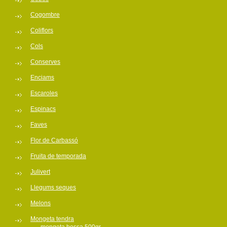
Cogombre
Coliflors
Cols
Conserves
Enciams
Escaroles
Espinacs
Faves
Flor de Carbassó
Fruita de temporada
Julivert
Llegums seques
Melons
Mongeta tendra