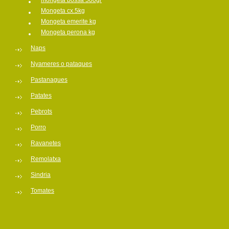
mongeta bossa 500gr
Mongeta cx.5kg
Mongeta emerite kg
Mongeta perona kg
Naps
Nyameres o pataques
Pastanagues
Patates
Pebrots
Porro
Ravanetes
Remolatxa
Sindria
Tomates