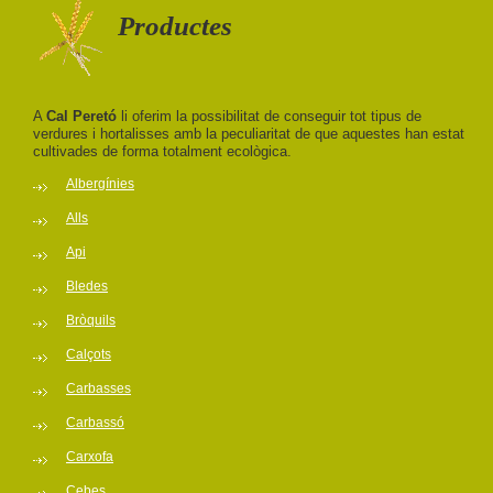
Productes
A
Cal Peretó
li oferim la possibilitat de conseguir tot tipus de
verdures i hortalisses amb la peculiaritat de que aquestes han estat
cultivades de forma totalment ecològica.
Albergínies
Alls
Api
Bledes
Bròquils
Calçots
Carbasses
Carbassó
Carxofa
Cebes