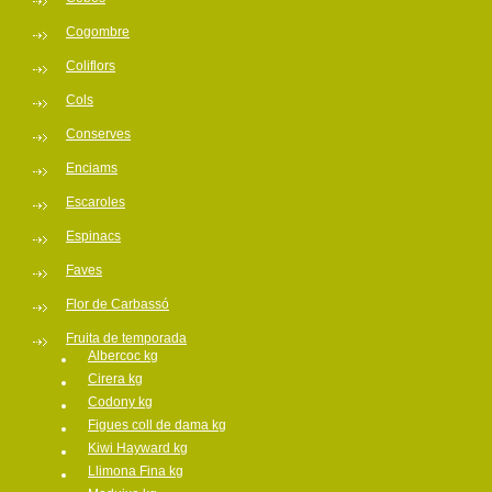
Cogombre
Coliflors
Cols
Conserves
Enciams
Escaroles
Espinacs
Faves
Flor de Carbassó
Fruita de temporada
Albercoc kg
Cirera kg
Codony kg
Figues coll de dama kg
Kiwi Hayward kg
Llimona Fina kg