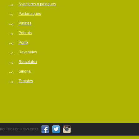
Nyameres o pataques
Pastanagues
Patates
Pebrots
Porro
Ravanetes
Remolatxa
Sindria
Tomates
POLÍTICA DE PRIVACITAT