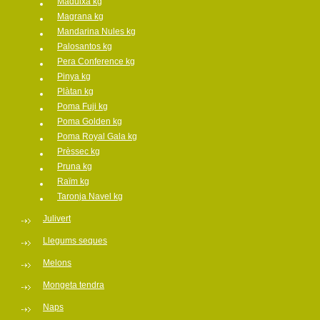
Maduixa kg
Magrana kg
Mandarina Nules kg
Palosantos kg
Pera Conference kg
Pinya kg
Plàtan kg
Poma Fuji kg
Poma Golden kg
Poma Royal Gala kg
Prèssec kg
Pruna kg
Raïm kg
Taronja Navel kg
Julivert
Llegums seques
Melons
Mongeta tendra
Naps