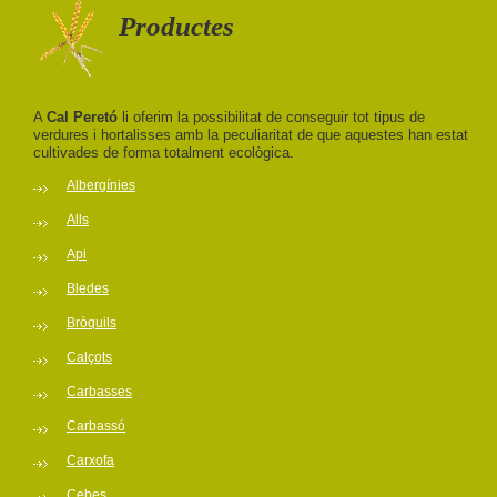
Productes
A
Cal Peretó
li oferim la possibilitat de conseguir tot tipus de
verdures i hortalisses amb la peculiaritat de que aquestes han estat
cultivades de forma totalment ecològica.
Albergínies
Alls
Api
Bledes
Bròquils
Calçots
Carbasses
Carbassó
Carxofa
Cebes