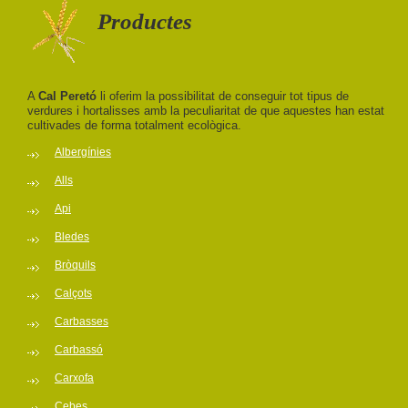
Productes
A
Cal Peretó
li oferim la possibilitat de conseguir tot tipus de
verdures i hortalisses amb la peculiaritat de que aquestes han estat
cultivades de forma totalment ecològica.
Albergínies
Alls
Api
Bledes
Bròquils
Calçots
Carbasses
Carbassó
Carxofa
Cebes