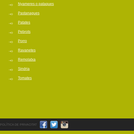
Nyameres o pataques
Pastanagues
Patates
Pebrots
Porro
Ravanetes
Remolatxa
Sindria
Tomates
POLÍTICA DE PRIVACITAT