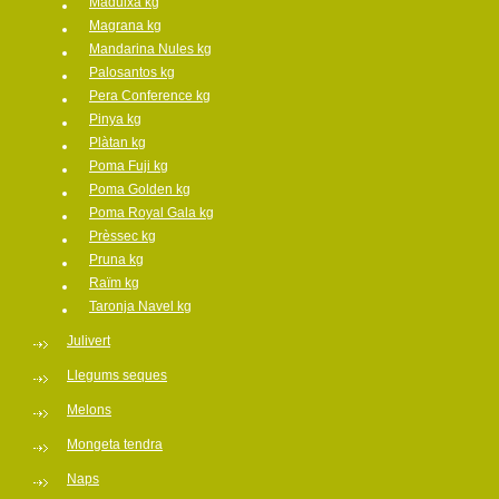
Maduixa kg
Magrana kg
Mandarina Nules kg
Palosantos kg
Pera Conference kg
Pinya kg
Plàtan kg
Poma Fuji kg
Poma Golden kg
Poma Royal Gala kg
Prèssec kg
Pruna kg
Raïm kg
Taronja Navel kg
Julivert
Llegums seques
Melons
Mongeta tendra
Naps