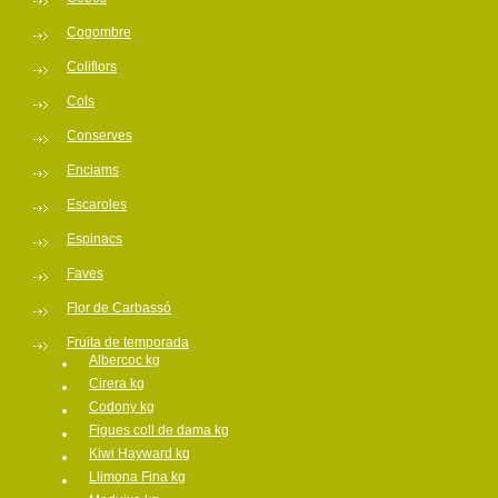
Cogombre
Coliflors
Cols
Conserves
Enciams
Escaroles
Espinacs
Faves
Flor de Carbassó
Fruita de temporada
Albercoc kg
Cirera kg
Codony kg
Figues coll de dama kg
Kiwi Hayward kg
Llimona Fina kg