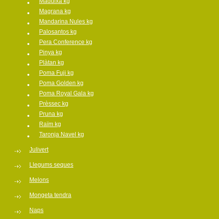
Maduixa kg
Magrana kg
Mandarina Nules kg
Palosantos kg
Pera Conference kg
Pinya kg
Plàtan kg
Poma Fuji kg
Poma Golden kg
Poma Royal Gala kg
Prèssec kg
Pruna kg
Raïm kg
Taronja Navel kg
Julivert
Llegums seques
Melons
Mongeta tendra
Naps