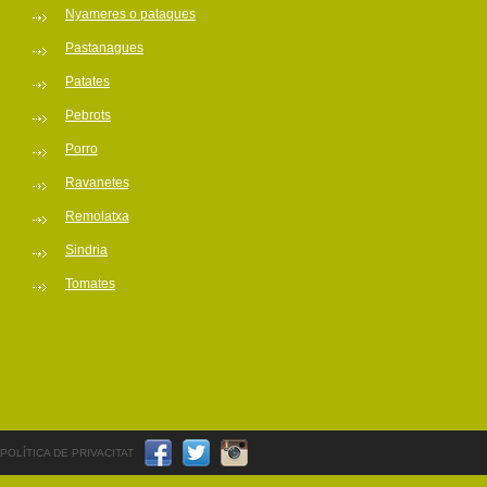
Nyameres o pataques
Pastanagues
Patates
Pebrots
Porro
Ravanetes
Remolatxa
Sindria
Tomates
POLÍTICA DE PRIVACITAT