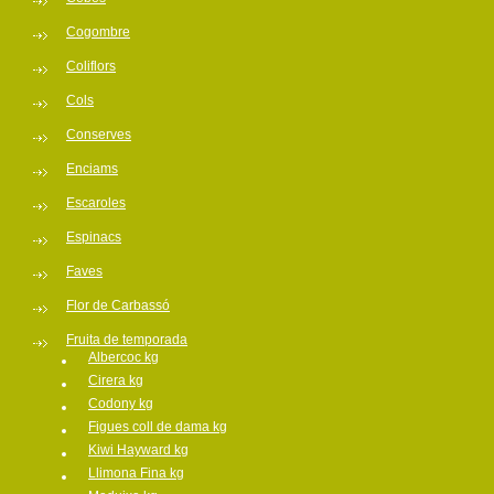
Cogombre
Coliflors
Cols
Conserves
Enciams
Escaroles
Espinacs
Faves
Flor de Carbassó
Fruita de temporada
Albercoc kg
Cirera kg
Codony kg
Figues coll de dama kg
Kiwi Hayward kg
Llimona Fina kg