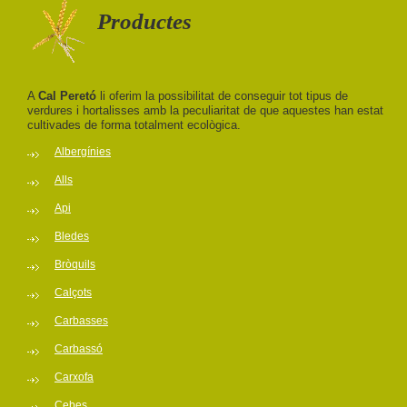
Productes
A
Cal Peretó
li oferim la possibilitat de conseguir tot tipus de
verdures i hortalisses amb la peculiaritat de que aquestes han estat
cultivades de forma totalment ecològica.
Albergínies
Alls
Api
Bledes
Bròquils
Calçots
Carbasses
Carbassó
Carxofa
Cebes